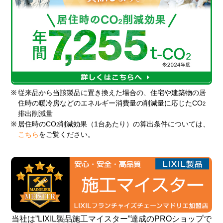
※
従来品から当該製品に置き換えた場合の、住宅や建築物の居
住時の暖冷房などのエネルギー消費量の削減量に応じたCO
2
排出削減量
※
居住時のCO
削減効果（1台あたり）の算出条件については、
2
こちら
をご覧ください。
当社は”LIXIL製品施工マイスター”達成のPROショップで