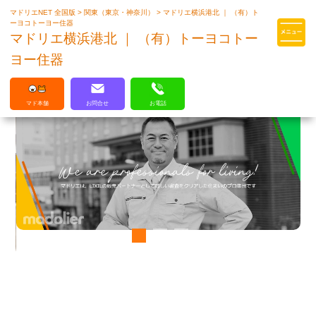
マドリエNET 全国版
>
関東（東京・神奈川）
>
マドリエ横浜港北 ｜ （有）ト
マドリエはLIXILの厳しい基準を
ーヨコトーヨー住器
クリアした住まいのプロ集団です
マドリエ横浜港北 ｜ （有）トーヨコトー
ヨー住器
マド本舗
お問合せ
お電話