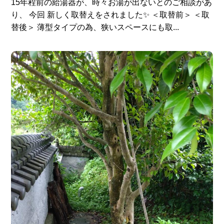
15年程前の給湯器が、時々お湯が出ないとのご相談があ
り、 今回 新しく取替えをされました✨ ＜取替前＞ ＜取
替後＞ 薄型タイプの為、狭いスペースにも取...