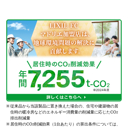
※
従来品から当該製品に置き換えた場合の、住宅や建築物の居
住時の暖冷房などのエネルギー消費量の削減量に応じたCO
2
排出削減量
※
居住時のCO
削減効果（1台あたり）の算出条件については、
2