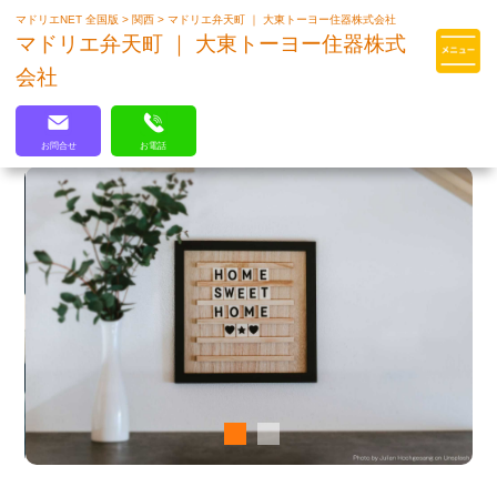
マドリエNET 全国版
>
関西
>
マドリエ弁天町 ｜ 大東トーヨー住器株式会社
マドリエはLIXILの厳しい基準を
マドリエ弁天町 ｜ 大東トーヨー住器株式
クリアした住まいのプロ集団です
会社
お問合せ
お電話