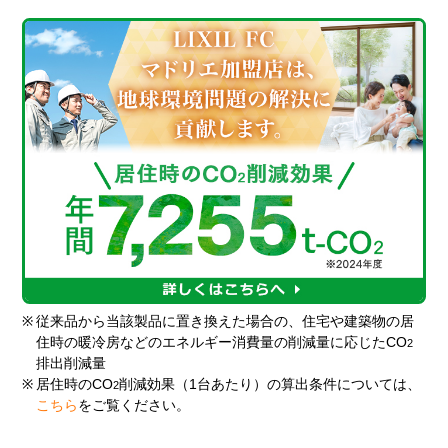
※
従来品から当該製品に置き換えた場合の、住宅や建築物の居
住時の暖冷房などのエネルギー消費量の削減量に応じたCO
2
排出削減量
※
居住時のCO
削減効果（1台あたり）の算出条件については、
2
こちら
をご覧ください。