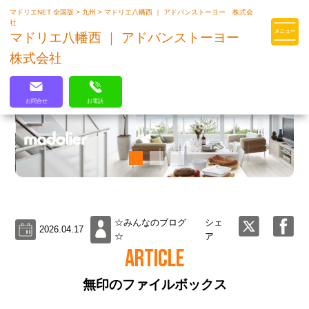
マドリエNET 全国版
>
九州
>
マドリエ八幡西 ｜ アドバンストーヨー 株式会
マドリエはLIXILの厳しい基準を
社
クリアした住まいのプロ集団です
マドリエ八幡西 ｜ アドバンストーヨー
株式会社
お問合せ
お電話
☆みんなのブログ
シェ
2026.04.17
☆
ア
ARTICLE
無印のファイルボックス