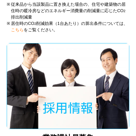
※
従来品から当該製品に置き換えた場合の、住宅や建築物の居
住時の暖冷房などのエネルギー消費量の削減量に応じたCO
2
排出削減量
※
居住時のCO
削減効果（1台あたり）の算出条件については、
2
こちら
をご覧ください。