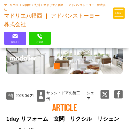
マドリエNET 全国版
>
九州
>
マドリエ八幡西 ｜ アドバンストーヨー 株式会
マドリエはLIXILの厳しい基準を
社
クリアした住まいのプロ集団です
マドリエ八幡西 ｜ アドバンストーヨー
株式会社
お問合せ
お電話
サッシ・ドアの施工
シェ
2026.04.21
例
ア
ARTICLE
1day リフォーム 玄関 リクシル リシェン