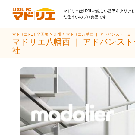
マドリエはLIXILの厳しい基準をクリア
た住まいのプロ集団です
マドリエNET 全国版
>
九州
>
マドリエ八幡西 ｜ アドバンストーヨ
マドリエ八幡西 ｜ アドバンス
社