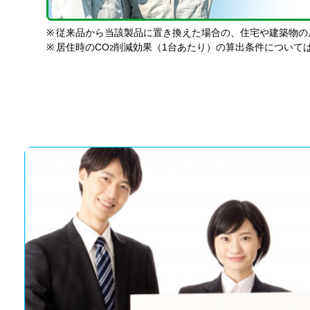
※
従来品から当該製品に置き換えた場合の、住宅や建築物の
※
居住時のCO
削減効果（1台あたり）の算出条件について
2