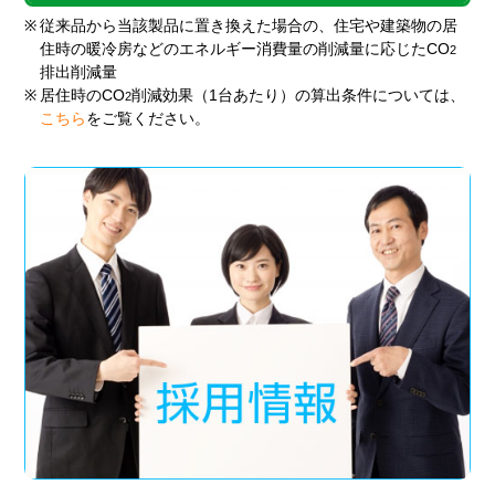
※
従来品から当該製品に置き換えた場合の、住宅や建築物の居
住時の暖冷房などのエネルギー消費量の削減量に応じたCO
2
排出削減量
※
居住時のCO
削減効果（1台あたり）の算出条件については、
2
こちら
をご覧ください。