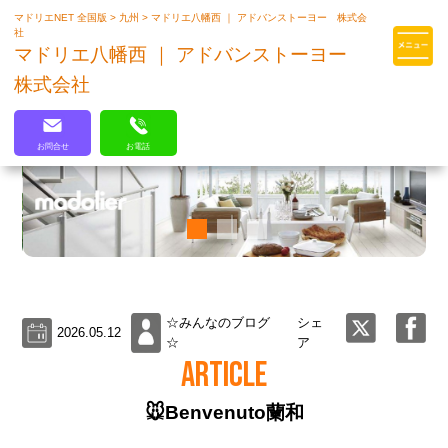
マドリエNET 全国版
>
九州
>
マドリエ八幡西 ｜ アドバンストーヨー 株式会
マドリエはLIXILの厳しい基準を
社
クリアした住まいのプロ集団です
マドリエ八幡西 ｜ アドバンストーヨー
株式会社
お問合せ
お電話
☆みんなのブログ
シェ
2026.05.12
☆
ア
ARTICLE
🐭Benvenuto蘭和