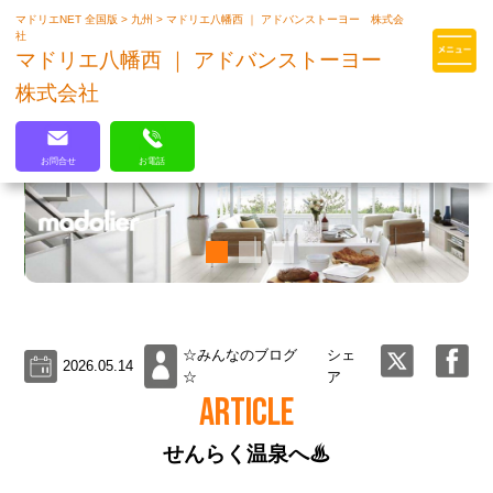
マドリエNET 全国版
>
九州
>
マドリエ八幡西 ｜ アドバンストーヨー 株式会
マドリエはLIXILの厳しい基準を
社
クリアした住まいのプロ集団です
マドリエ八幡西 ｜ アドバンストーヨー
株式会社
お問合せ
お電話
☆みんなのブログ
シェ
2026.05.14
☆
ア
ARTICLE
せんらく温泉へ♨