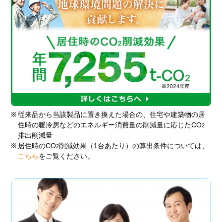
※
従来品から当該製品に置き換えた場合の、住宅や建築物の居
住時の暖冷房などのエネルギー消費量の削減量に応じたCO
2
排出削減量
※
居住時のCO
削減効果（1台あたり）の算出条件については、
2
こちら
をご覧ください。