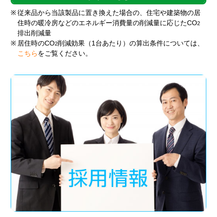
※
従来品から当該製品に置き換えた場合の、住宅や建築物の居
住時の暖冷房などのエネルギー消費量の削減量に応じたCO
2
排出削減量
※
居住時のCO
削減効果（1台あたり）の算出条件については、
2
こちら
をご覧ください。