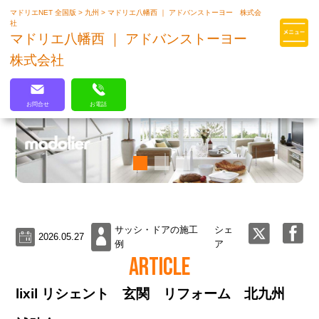
マドリエNET 全国版
>
九州
>
マドリエ八幡西 ｜ アドバンストーヨー 株式会
マドリエはLIXILの厳しい基準を
社
クリアした住まいのプロ集団です
マドリエ八幡西 ｜ アドバンストーヨー
株式会社
お問合せ
お電話
サッシ・ドアの施工
シェ
2026.05.27
例
ア
ARTICLE
lixil リシェント 玄関 リフォーム 北九州