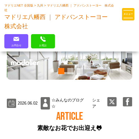
マドリエNET 全国版
>
九州
>
マドリエ八幡西 ｜ アドバンストーヨー 株式会
マドリエはLIXILの厳しい基準を
社
クリアした住まいのプロ集団です
マドリエ八幡西 ｜ アドバンストーヨー
株式会社
お問合せ
お電話
☆みんなのブログ
シェ
2026.06.02
☆
ア
ARTICLE
素敵なお花でお出迎え🐸