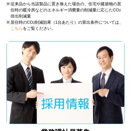
※
従来品から当該製品に置き換えた場合の、住宅や建築物の居
住時の暖冷房などのエネルギー消費量の削減量に応じたCO
2
排出削減量
※
居住時のCO
削減効果（1台あたり）の算出条件については、
2
こちら
をご覧ください。