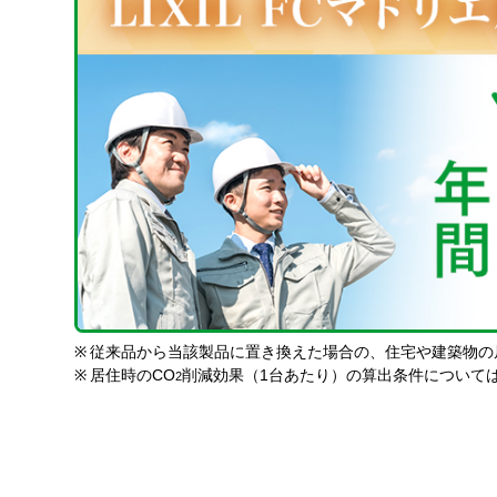
※
従来品から当該製品に置き換えた場合の、住宅や建築物の
※
居住時のCO
削減効果（1台あたり）の算出条件について
2