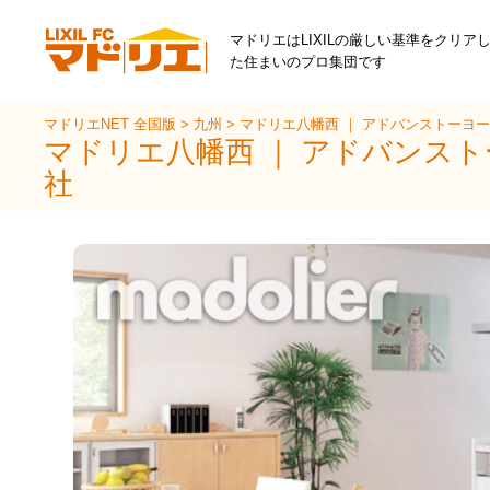
マドリエはLIXILの厳しい基準をクリア
た住まいのプロ集団です
マドリエNET 全国版
>
九州
>
マドリエ八幡西 ｜ アドバンストーヨ
マドリエ八幡西 ｜ アドバンス
社