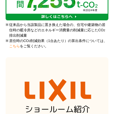
※
従来品から当該製品に置き換えた場合の、住宅や建築物の居
住時の暖冷房などのエネルギー消費量の削減量に応じたCO
2
排出削減量
※
居住時のCO
削減効果（1台あたり）の算出条件については、
2
こちら
をご覧ください。