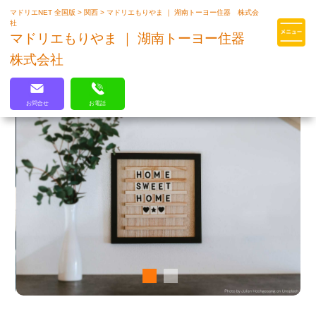
マドリエNET 全国版
>
関西
>
マドリエもりやま ｜ 湖南トーヨー住器 株式会
マドリエはLIXILの厳しい基準を
社
クリアした住まいのプロ集団です
マドリエもりやま ｜ 湖南トーヨー住器
株式会社
お問合せ
お電話