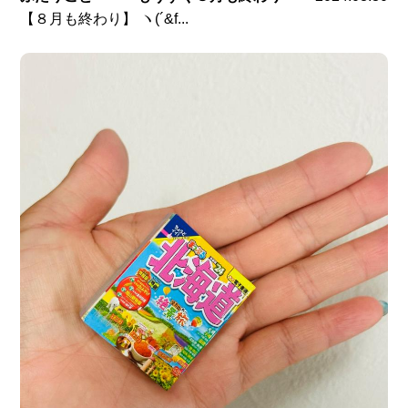
【８月も終わり】 ヽ(´&f...