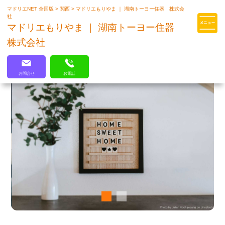
マドリエNET 全国版
>
関西
>
マドリエもりやま ｜ 湖南トーヨー住器 株式会
マドリエはLIXILの厳しい基準を
社
クリアした住まいのプロ集団です
マドリエもりやま ｜ 湖南トーヨー住器
株式会社
お問合せ
お電話