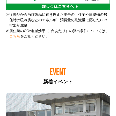
※
従来品から当該製品に置き換えた場合の、住宅や建築物の居
住時の暖冷房などのエネルギー消費量の削減量に応じたCO
2
排出削減量
※
居住時のCO
削減効果（1台あたり）の算出条件については、
2
こちら
をご覧ください。
EVENT
新着イベント