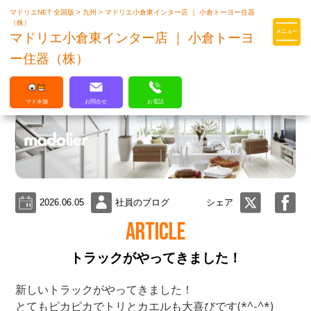
マドリエNET 全国版
>
九州
>
マドリエ小倉東インター店 ｜ 小倉トーヨー住器
マドリエはLIXILの厳しい基準を
（株）
クリアした住まいのプロ集団です
マドリエ小倉東インター店 ｜ 小倉トーヨ
ー住器（株）
マド本舗
お問合せ
お電話
2026.06.05
社員のブログ
シェア
ARTICLE
トラックがやってきました！