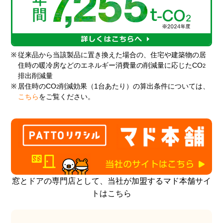
※
従来品から当該製品に置き換えた場合の、住宅や建築物の居
住時の暖冷房などのエネルギー消費量の削減量に応じたCO
2
排出削減量
※
居住時のCO
削減効果（1台あたり）の算出条件については、
2
こちら
をご覧ください。
窓とドアの専門店として、当社が加盟するマド本舗サイ
トはこちら