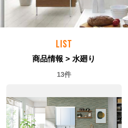
LIST
商品情報 > 水廻り
13件