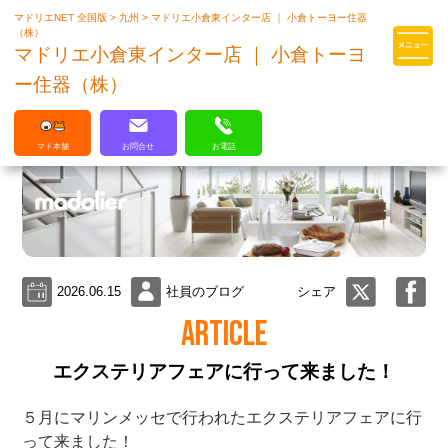
マドリエNET 全国版
>
九州
>
マドリエ小倉東インター店 ｜ 小倉トーヨー住器
マドリエはLIXILの厳しい基準を
（株）
クリアした住まいのプロ集団です
マドリエ小倉東インター店 ｜ 小倉トーヨ
ー住器（株）
マド本舗
お問合せ
お電話
2026.06.15
社員のブログ
シェア
ARTICLE
エクステリアフェアに行って来ました！