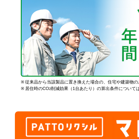
※
従来品から当該製品に置き換えた場合の、住宅や建築物の
※
居住時のCO
削減効果（1台あたり）の算出条件について
2