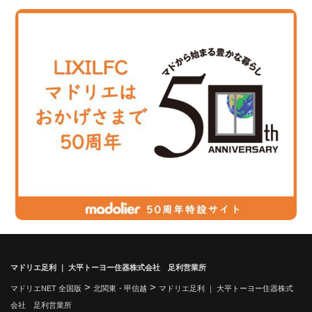
マドリエ足利 ｜ 大平トーヨー住器株式会社 足利営業所
>
>
マドリエNET 全国版
北関東・甲信越
マドリエ足利 ｜ 大平トーヨー住器株式
会社 足利営業所