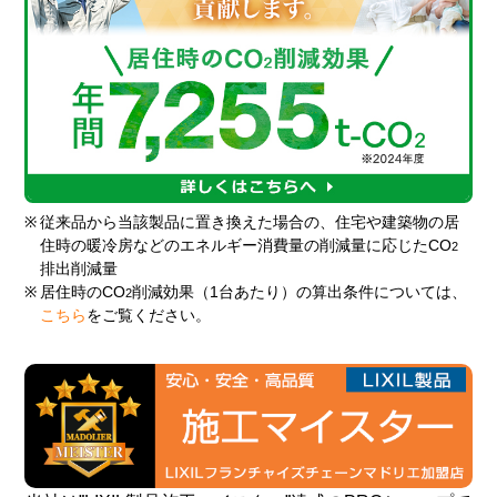
※
従来品から当該製品に置き換えた場合の、住宅や建築物の居
住時の暖冷房などのエネルギー消費量の削減量に応じたCO
2
排出削減量
※
居住時のCO
削減効果（1台あたり）の算出条件については、
2
こちら
をご覧ください。