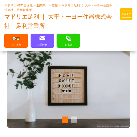
マドリエNET 全国版
>
北関東・甲信越
>
マドリエ足利 ｜ 大平トーヨー住器株
マドリエはLIXILの厳しい基準を
式会社 足利営業所
クリアした住まいのプロ集団です
マドリエ足利 ｜ 大平トーヨー住器株式会
社 足利営業所
マド本舗
お問合せ
お電話