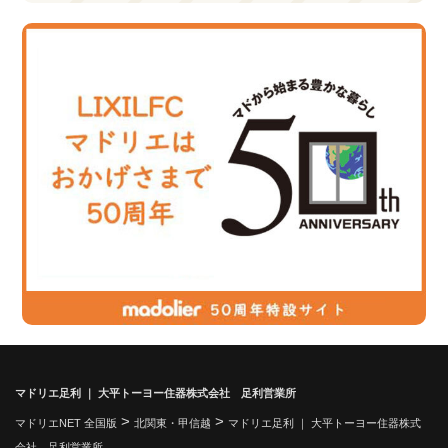
マドリエ足利 ｜ 大平トーヨー住器株式会社 足利営業所
>
>
マドリエNET 全国版
北関東・甲信越
マドリエ足利 ｜ 大平トーヨー住器株式
会社 足利営業所