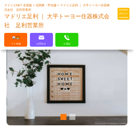
マドリエNET 全国版
>
北関東・甲信越
>
マドリエ足利 ｜ 大平トーヨー住器株
マドリエはLIXILの厳しい基準を
式会社 足利営業所
クリアした住まいのプロ集団です
マドリエ足利 ｜ 大平トーヨー住器株式会
社 足利営業所
マド本舗
お問合せ
お電話