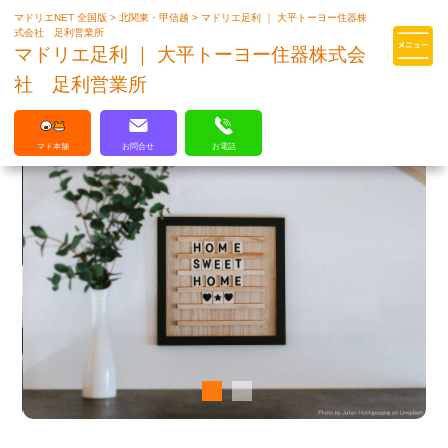
マドリエNET 全国版
>
北関東・甲信越
>
マドリエ足利 ｜ 大平トーヨー住器株
マドリエはLIXILの厳しい基準を
式会社 足利営業所
クリアした住まいのプロ集団です
マドリエ足利 ｜ 大平トーヨー住器株式会
社 足利営業所
マド本舗
お問合せ
お電話