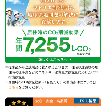
※
従来品から当該製品に置き換えた場合の、住宅や建築物の居
住時の暖冷房などのエネルギー消費量の削減量に応じたCO
2
排出削減量
※
居住時のCO
削減効果（1台あたり）の算出条件については、
2
こちら
をご覧ください。