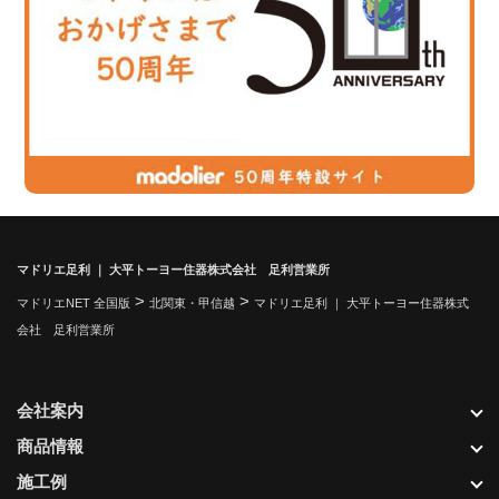
マドリエ足利 ｜ 大平トーヨー住器株式会社 足利営業所
>
>
マドリエNET 全国版
北関東・甲信越
マドリエ足利 ｜ 大平トーヨー住器株式
会社 足利営業所
会社案内
商品情報
施工例