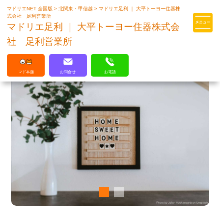
マドリエNET 全国版
>
北関東・甲信越
>
マドリエ足利 ｜ 大平トーヨー住器株
マドリエはLIXILの厳しい基準を
式会社 足利営業所
クリアした住まいのプロ集団です
マドリエ足利 ｜ 大平トーヨー住器株式会
社 足利営業所
マド本舗
お問合せ
お電話