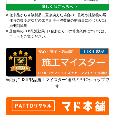
※
従来品から当該製品に置き換えた場合の、住宅や建築物の居
住時の暖冷房などのエネルギー消費量の削減量に応じたCO
2
排出削減量
※
居住時のCO
削減効果（1台あたり）の算出条件については、
2
こちら
をご覧ください。
当社は”LIXIL製品施工マイスター”達成のPROショップで
す