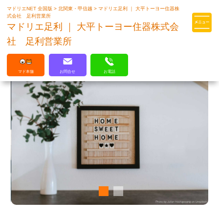
マドリエNET 全国版
>
北関東・甲信越
>
マドリエ足利 ｜ 大平トーヨー住器株
マドリエはLIXILの厳しい基準を
式会社 足利営業所
クリアした住まいのプロ集団です
マドリエ足利 ｜ 大平トーヨー住器株式会
社 足利営業所
マド本舗
お問合せ
お電話