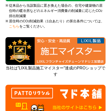
※
従来品から当該製品に置き換えた場合の、住宅や建築物の居
住時の暖冷房などのエネルギー消費量の削減量に応じたCO
2
排出削減量
※
居住時のCO
削減効果（1台あたり）の算出条件については、
2
こちら
をご覧ください。
当社は”LIXIL製品施工マイスター”達成のPROショップで
す