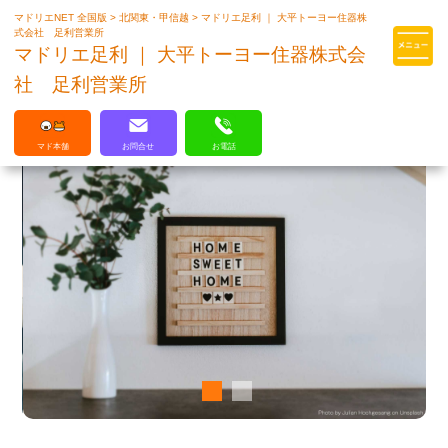
マドリエNET 全国版
>
北関東・甲信越
>
マドリエ足利 ｜ 大平トーヨー住器株
マドリエはLIXILの厳しい基準を
式会社 足利営業所
クリアした住まいのプロ集団です
マドリエ足利 ｜ 大平トーヨー住器株式会
社 足利営業所
マド本舗
お問合せ
お電話