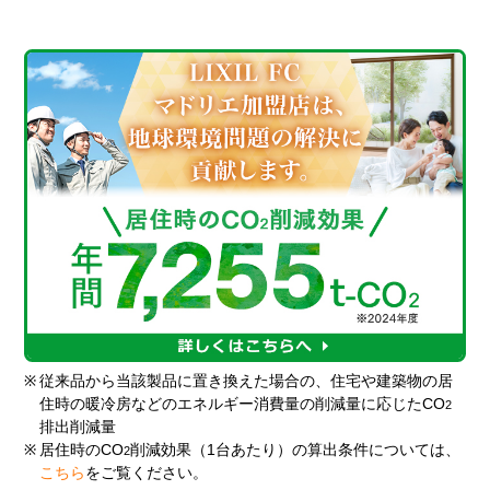
※
従来品から当該製品に置き換えた場合の、住宅や建築物の居
住時の暖冷房などのエネルギー消費量の削減量に応じたCO
2
排出削減量
※
居住時のCO
削減効果（1台あたり）の算出条件については、
2
こちら
をご覧ください。