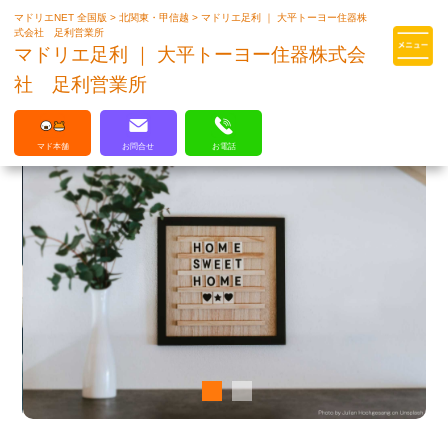
マドリエNET 全国版
>
北関東・甲信越
>
マドリエ足利 ｜ 大平トーヨー住器株
マドリエはLIXILの厳しい基準を
式会社 足利営業所
クリアした住まいのプロ集団です
マドリエ足利 ｜ 大平トーヨー住器株式会
社 足利営業所
マド本舗
お問合せ
お電話