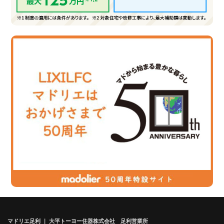
マドリエ足利 ｜ 大平トーヨー住器株式会社 足利営業所