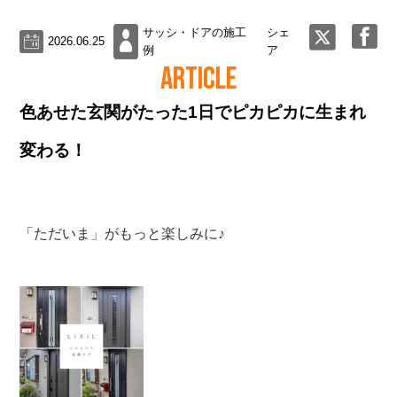
サッシ・ドアの施工
シェ
2026.06.25
例
ア
ARTICLE
色あせた玄関がたった1日でピカピカに生まれ
変わる！