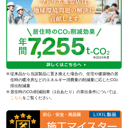
※
従来品から当該製品に置き換えた場合の、住宅や建築物の居
住時の暖冷房などのエネルギー消費量の削減量に応じたCO
2
排出削減量
※
居住時のCO
削減効果（1台あたり）の算出条件については、
2
こちら
をご覧ください。