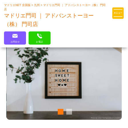
マドリエNET 全国版
>
九州
>
マドリエ門司 ｜ アドバンストーヨー（株） 門司
マドリエはLIXILの厳しい基準を
店
クリアした住まいのプロ集団です
マドリエ門司 ｜ アドバンストーヨー
（株） 門司店
お問合せ
お電話