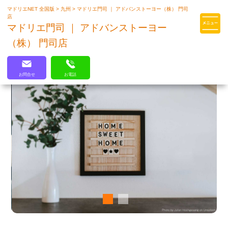
マドリエNET 全国版
>
九州
>
マドリエ門司 ｜ アドバンストーヨー（株） 門司
マドリエはLIXILの厳しい基準を
店
クリアした住まいのプロ集団です
マドリエ門司 ｜ アドバンストーヨー
（株） 門司店
お問合せ
お電話