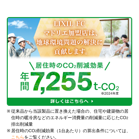
※
従来品から当該製品に置き換えた場合の、住宅や建築物の居
住時の暖冷房などのエネルギー消費量の削減量に応じたCO
2
排出削減量
※
居住時のCO
削減効果（1台あたり）の算出条件については、
2
こちら
をご覧ください。