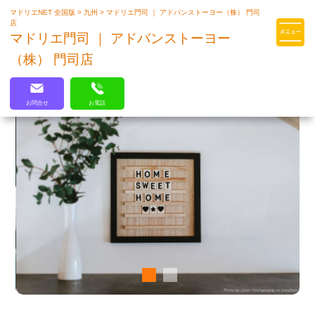
マドリエNET 全国版
>
九州
>
マドリエ門司 ｜ アドバンストーヨー（株） 門司
マドリエはLIXILの厳しい基準を
店
クリアした住まいのプロ集団です
マドリエ門司 ｜ アドバンストーヨー
（株） 門司店
お問合せ
お電話