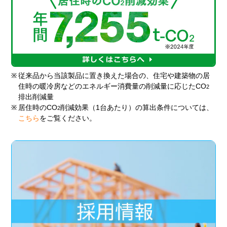
※
従来品から当該製品に置き換えた場合の、住宅や建築物の居
住時の暖冷房などのエネルギー消費量の削減量に応じたCO
2
排出削減量
※
居住時のCO
削減効果（1台あたり）の算出条件については、
2
こちら
をご覧ください。