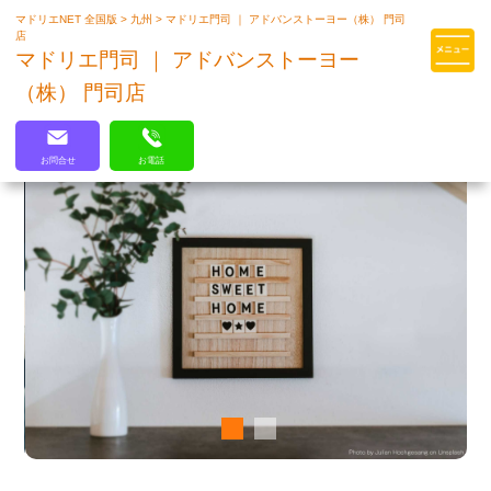
マドリエNET 全国版
>
九州
>
マドリエ門司 ｜ アドバンストーヨー（株） 門司
マドリエはLIXILの厳しい基準を
店
クリアした住まいのプロ集団です
マドリエ門司 ｜ アドバンストーヨー
（株） 門司店
お問合せ
お電話