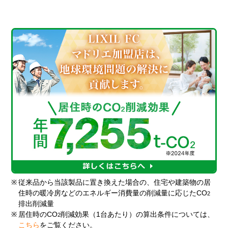
※
従来品から当該製品に置き換えた場合の、住宅や建築物の居
住時の暖冷房などのエネルギー消費量の削減量に応じたCO
2
排出削減量
※
居住時のCO
削減効果（1台あたり）の算出条件については、
2
こちら
をご覧ください。