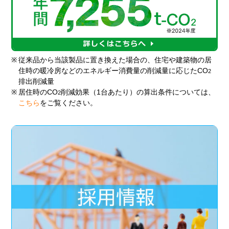
※
従来品から当該製品に置き換えた場合の、住宅や建築物の居
住時の暖冷房などのエネルギー消費量の削減量に応じたCO
2
排出削減量
※
居住時のCO
削減効果（1台あたり）の算出条件については、
2
こちら
をご覧ください。