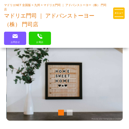
マドリエNET 全国版
>
九州
>
マドリエ門司 ｜ アドバンストーヨー（株） 門司
マドリエはLIXILの厳しい基準を
店
クリアした住まいのプロ集団です
マドリエ門司 ｜ アドバンストーヨー
（株） 門司店
お問合せ
お電話