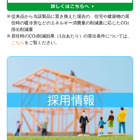
※
従来品から当該製品に置き換えた場合の、住宅や建築物の居
住時の暖冷房などのエネルギー消費量の削減量に応じたCO
2
排出削減量
※
居住時のCO
削減効果（1台あたり）の算出条件については、
2
こちら
をご覧ください。