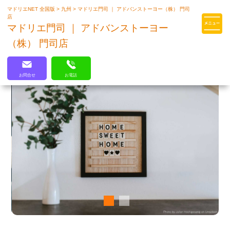
マドリエNET 全国版
>
九州
>
マドリエ門司 ｜ アドバンストーヨー（株） 門司
マドリエはLIXILの厳しい基準を
店
クリアした住まいのプロ集団です
マドリエ門司 ｜ アドバンストーヨー
（株） 門司店
お問合せ
お電話