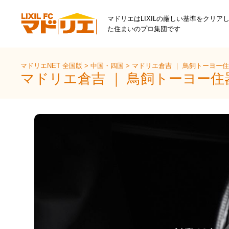
マドリエはLIXILの厳しい基準をクリア
た住まいのプロ集団です
マドリエNET 全国版
>
中国・四国
>
マドリエ倉吉 ｜ 鳥飼トーヨー
マドリエ倉吉 ｜ 鳥飼トーヨー住