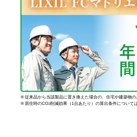
※
従来品から当該製品に置き換えた場合の、住宅や建築物の
※
居住時のCO
削減効果（1台あたり）の算出条件について
2