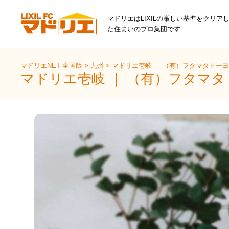
マドリエはLIXILの厳しい基準をクリア
た住まいのプロ集団です
マドリエNET 全国版
>
九州
>
マドリエ壱岐 ｜ （有）フタマタトー
マドリエ壱岐 ｜ （有）フタマ