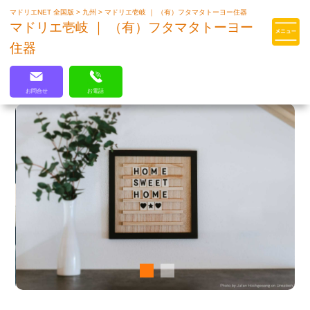
マドリエNET 全国版
>
九州
>
マドリエ壱岐 ｜ （有）フタマタトーヨー住器
マドリエはLIXILの厳しい基準を
マドリエ壱岐 ｜ （有）フタマタトーヨー
クリアした住まいのプロ集団です
住器
お問合せ
お電話