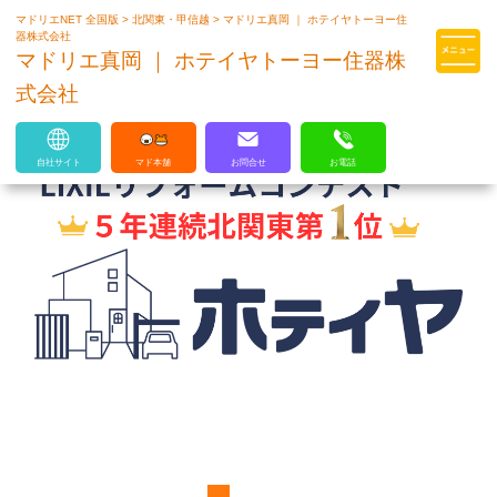
マドリエNET 全国版
>
北関東・甲信越
>
マドリエ真岡 ｜ ホテイヤトーヨー住
マドリエはLIXILの厳しい基準を
器株式会社
クリアした住まいのプロ集団です
マドリエ真岡 ｜ ホテイヤトーヨー住器株
式会社
自社サイト
マド本舗
お問合せ
お電話