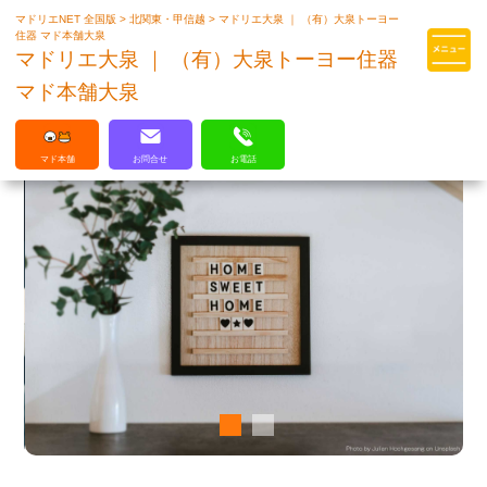
マドリエNET 全国版
>
北関東・甲信越
>
マドリエ大泉 ｜ （有）大泉トーヨー
マドリエはLIXILの厳しい基準を
住器 マド本舗大泉
クリアした住まいのプロ集団です
マドリエ大泉 ｜ （有）大泉トーヨー住器
マド本舗大泉
マド本舗
お問合せ
お電話