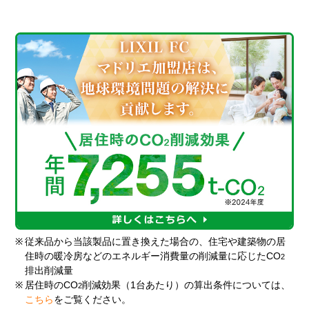
※
従来品から当該製品に置き換えた場合の、住宅や建築物の居
住時の暖冷房などのエネルギー消費量の削減量に応じたCO
2
排出削減量
※
居住時のCO
削減効果（1台あたり）の算出条件については、
2
こちら
をご覧ください。