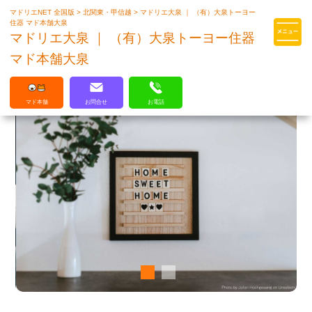
マドリエNET 全国版
>
北関東・甲信越
>
マドリエ大泉 ｜ （有）大泉トーヨー
マドリエはLIXILの厳しい基準を
住器 マド本舗大泉
クリアした住まいのプロ集団です
マドリエ大泉 ｜ （有）大泉トーヨー住器
マド本舗大泉
マド本舗
お問合せ
お電話