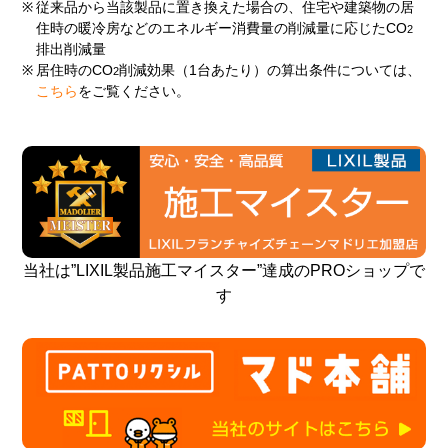
※
従来品から当該製品に置き換えた場合の、住宅や建築物の居
住時の暖冷房などのエネルギー消費量の削減量に応じたCO
2
排出削減量
※
居住時のCO
削減効果（1台あたり）の算出条件については、
2
こちら
をご覧ください。
当社は”LIXIL製品施工マイスター”達成のPROショップで
す