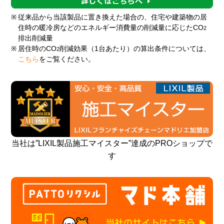
※
従来品から当該製品に置き換えた場合の、住宅や建築物の居
住時の暖冷房などのエネルギー消費量の削減量に応じたCO
2
排出削減量
※
居住時のCO
削減効果（1台あたり）の算出条件については、
2
こちら
をご覧ください。
当社は”LIXIL製品施工マイスター”達成のPROショップで
す