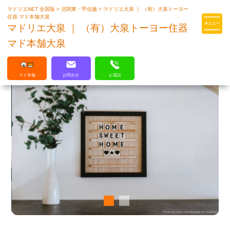
マドリエNET 全国版
>
北関東・甲信越
>
マドリエ大泉 ｜ （有）大泉トーヨー
マドリエはLIXILの厳しい基準を
住器 マド本舗大泉
クリアした住まいのプロ集団です
マドリエ大泉 ｜ （有）大泉トーヨー住器
マド本舗大泉
マド本舗
お問合せ
お電話