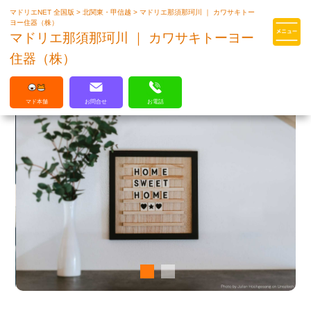
マドリエNET 全国版
>
北関東・甲信越
>
マドリエ那須那珂川 ｜ カワサキトー
マドリエはLIXILの厳しい基準を
ヨー住器（株）
クリアした住まいのプロ集団です
マドリエ那須那珂川 ｜ カワサキトーヨー
住器（株）
マド本舗
お問合せ
お電話