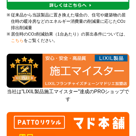
※
従来品から当該製品に置き換えた場合の、住宅や建築物の居
住時の暖冷房などのエネルギー消費量の削減量に応じたCO
2
排出削減量
※
居住時のCO
削減効果（1台あたり）の算出条件については、
2
こちら
をご覧ください。
当社は”LIXIL製品施工マイスター”達成のPROショップで
す