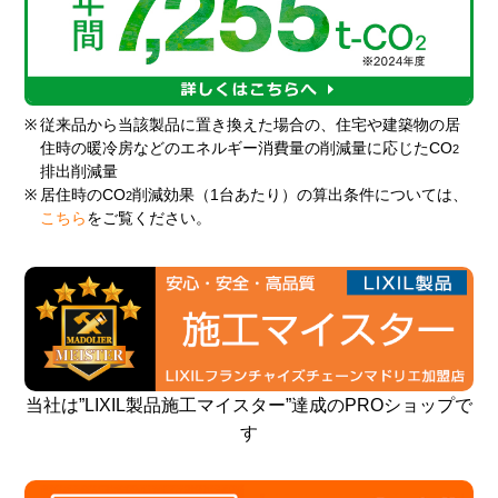
※
従来品から当該製品に置き換えた場合の、住宅や建築物の居
住時の暖冷房などのエネルギー消費量の削減量に応じたCO
2
排出削減量
※
居住時のCO
削減効果（1台あたり）の算出条件については、
2
こちら
をご覧ください。
当社は”LIXIL製品施工マイスター”達成のPROショップで
す