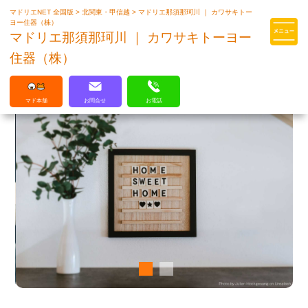
マドリエNET 全国版
>
北関東・甲信越
>
マドリエ那須那珂川 ｜ カワサキトー
マドリエはLIXILの厳しい基準を
ヨー住器（株）
クリアした住まいのプロ集団です
マドリエ那須那珂川 ｜ カワサキトーヨー
住器（株）
マド本舗
お問合せ
お電話