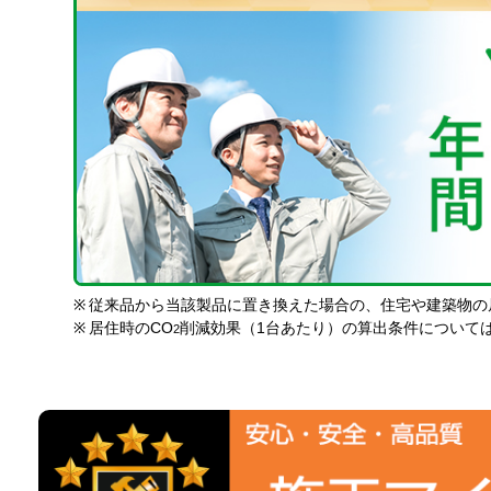
※
従来品から当該製品に置き換えた場合の、住宅や建築物の
※
居住時のCO
削減効果（1台あたり）の算出条件について
2