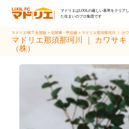
マドリエはLIXILの厳しい基準をクリア
た住まいのプロ集団です
マドリエNET 全国版
>
北関東・甲信越
>
マドリエ那須那珂川 ｜ カ
マドリエ那須那珂川 ｜ カワサ
（株）