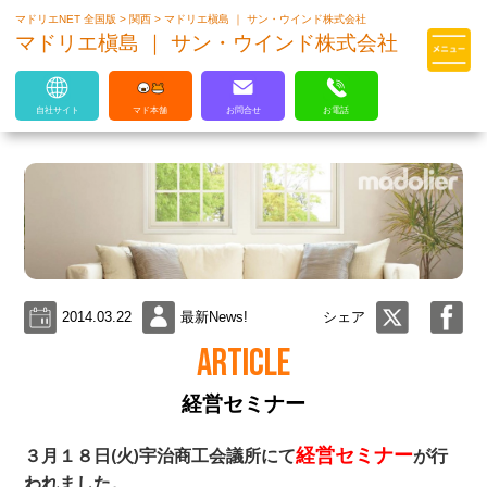
マドリエNET 全国版
>
関西
>
マドリエ槇島 ｜ サン・ウインド株式会社
マドリエはLIXILの厳しい基準を
マドリエ槇島 ｜ サン・ウインド株式会社
クリアした住まいのプロ集団です
自社サイト
マド本舗
お問合せ
お電話
2014.03.22
最新News!
シェア
ARTICLE
経営セミナー