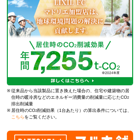
※
従来品から当該製品に置き換えた場合の、住宅や建築物の居
住時の暖冷房などのエネルギー消費量の削減量に応じたCO
2
排出削減量
※
居住時のCO
削減効果（1台あたり）の算出条件については、
2
こちら
をご覧ください。