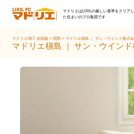
マドリエはLIXILの厳しい基準をクリア
た住まいのプロ集団です
マドリエNET 全国版
>
関西
>
マドリエ槇島 ｜ サン・ウインド株式
マドリエ槇島 ｜ サン・ウイン