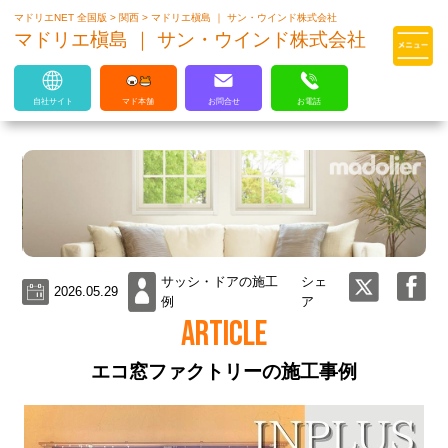
マドリエNET 全国版
>
関西
>
マドリエ槇島 ｜ サン・ウインド株式会社
マドリエはLIXILの厳しい基準を
マドリエ槇島 ｜ サン・ウインド株式会社
クリアした住まいのプロ集団です
自社サイト
マド本舗
お問合せ
お電話
サッシ・ドアの施工
シェ
2026.05.29
例
ア
ARTICLE
エコ窓ファクトリーの施工事例