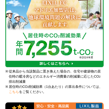
※
従来品から当該製品に置き換えた場合の、住宅や建築物の居
住時の暖冷房などのエネルギー消費量の削減量に応じたCO
2
排出削減量
※
居住時のCO
削減効果（1台あたり）の算出条件については、
2
こちら
をご覧ください。