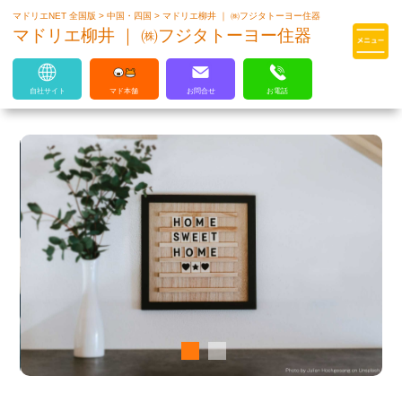
マドリエNET 全国版
>
中国・四国
>
マドリエ柳井 ｜ ㈱フジタトーヨー住器
マドリエはLIXILの厳しい基準を
マドリエ柳井 ｜ ㈱フジタトーヨー住器
クリアした住まいのプロ集団です
自社サイト
マド本舗
お問合せ
お電話