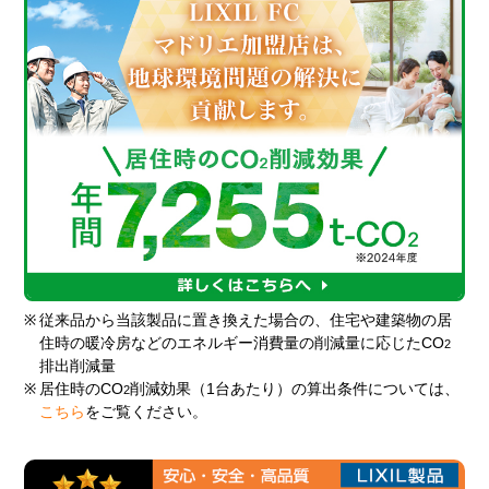
※
従来品から当該製品に置き換えた場合の、住宅や建築物の居
住時の暖冷房などのエネルギー消費量の削減量に応じたCO
2
排出削減量
※
居住時のCO
削減効果（1台あたり）の算出条件については、
2
こちら
をご覧ください。