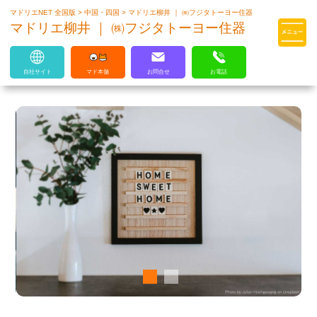
マドリエNET 全国版
>
中国・四国
>
マドリエ柳井 ｜ ㈱フジタトーヨー住器
マドリエはLIXILの厳しい基準を
マドリエ柳井 ｜ ㈱フジタトーヨー住器
クリアした住まいのプロ集団です
自社サイト
マド本舗
お問合せ
お電話