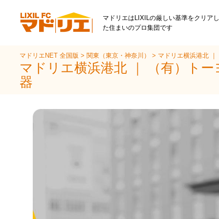
マドリエはLIXILの厳しい基準をクリア
た住まいのプロ集団です
マドリエNET 全国版
>
関東（東京・神奈川）
>
マドリエ横浜港北 ｜
マドリエ横浜港北 ｜ （有）ト
器