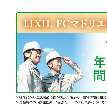
※
従来品から当該製品に置き換えた場合の、住宅や建築物の
※
居住時のCO
削減効果（1台あたり）の算出条件について
2