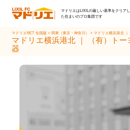
マドリエはLIXILの厳しい基準をクリア
た住まいのプロ集団です
マドリエNET 全国版
>
関東（東京・神奈川）
>
マドリエ横浜港北 ｜
マドリエ横浜港北 ｜ （有）ト
器