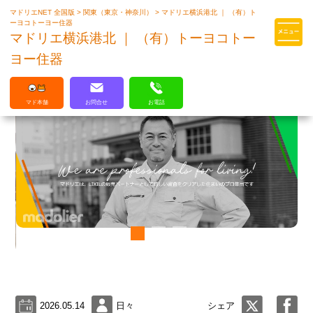
マドリエNET 全国版
>
関東（東京・神奈川）
>
マドリエ横浜港北 ｜ （有）ト
マドリエはLIXILの厳しい基準を
ーヨコトーヨー住器
クリアした住まいのプロ集団です
マドリエ横浜港北 ｜ （有）トーヨコトー
ヨー住器
マド本舗
お問合せ
お電話
2026.05.14
日々
シェア