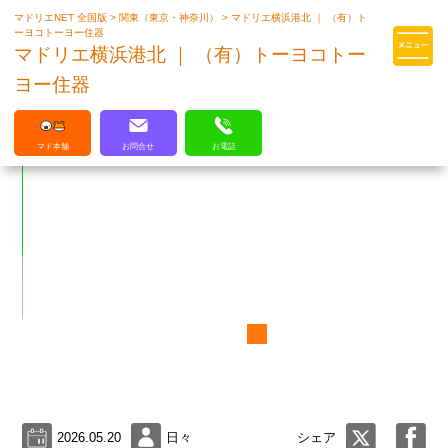
マドリエNET 全国版
>
関東（東京・神奈川）
>
マドリエ横浜港北 ｜ （有）ト
マドリエはLIXILの厳しい基準を
ーヨコトーヨー住器
クリアした住まいのプロ集団です
マドリエ横浜港北 ｜ （有）トーヨコトー
ヨー住器
マド本舗
お問合せ
お電話
2026.05.20
日々
シェア