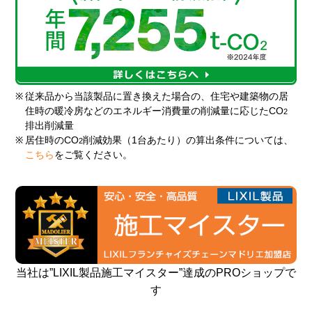
※
従来品から当該製品に置き換えた場合の、住宅や建築物の居
住時の暖冷房などのエネルギー消費量の削減量に応じたCO
2
排出削減量
※
居住時のCO
削減効果（1台あたり）の算出条件については、
2
こちら
をご覧ください。
当社は”LIXIL製品施工マイスター”達成のPROショップで
す