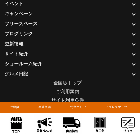
イベント
キャンペーン
フリースペース
ブログリンク
更新情報
サイト紹介
ショールーム紹介
グルメ日記
全国版トップ
ご利用案内
サイト利用条件
ご挨拶
会社概要
営業エリア
アクセスマップ
プライバシーポリシー
関連リンク
お問い合わせについて
Copyright © LIXIL FRANCHISE CHAIN. All rights reserved.