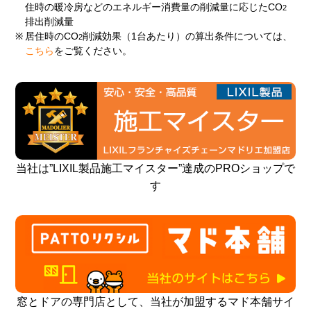
住時の暖冷房などのエネルギー消費量の削減量に応じたCO
2
排出削減量
※
居住時のCO
削減効果（1台あたり）の算出条件については、
2
こちら
をご覧ください。
当社は”LIXIL製品施工マイスター”達成のPROショップで
す
窓とドアの専門店として、当社が加盟するマド本舗サイ