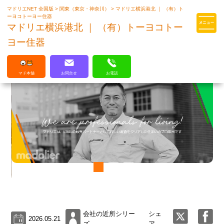
マドリエNET 全国版
>
関東（東京・神奈川）
>
マドリエ横浜港北 ｜ （有）ト
マドリエはLIXILの厳しい基準を
ーヨコトーヨー住器
クリアした住まいのプロ集団です
マドリエ横浜港北 ｜ （有）トーヨコトー
ヨー住器
マド本舗
お問合せ
お電話
会社の近所シリー
シェ
2026.05.21
ズ
ア